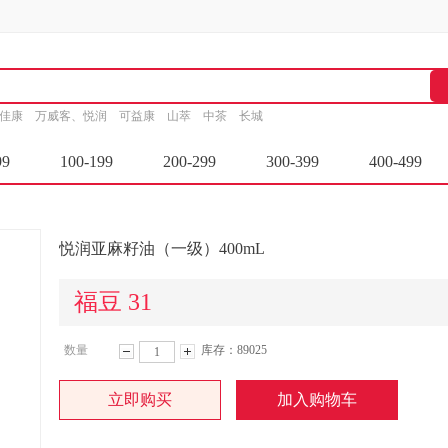
家佳康
万威客、悦润
可益康
山萃
中茶
长城
99
100-199
200-299
300-399
400-499
悦润亚麻籽油（一级）400mL
福豆 31
数量
库存：89025
减
增
立即购买
加入购物车
少
加