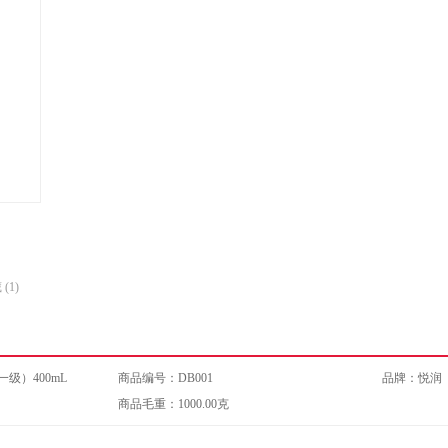
数
数
量
量
(1)
级）400mL
商品编号：DB001
品牌：
悦润
商品毛重：1000.00克