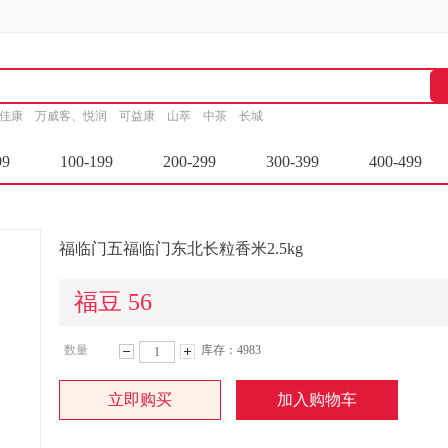
家佳康
万威客、悦润
可益康
山萃
中茶
长城
99
100-199
200-299
300-399
400-499
福临门五福临门东北长粒香米2.5kg
福豆 56
数量
库存：4983
减
增
立即购买
加入购物车
少
加