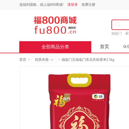
选福利团购，就上福800商城!
请登录
免费注册
福临门
首页
0-
全部商品分类
首页
>
优质米面
>
福临门五福临门东北长粒香米2.5kg