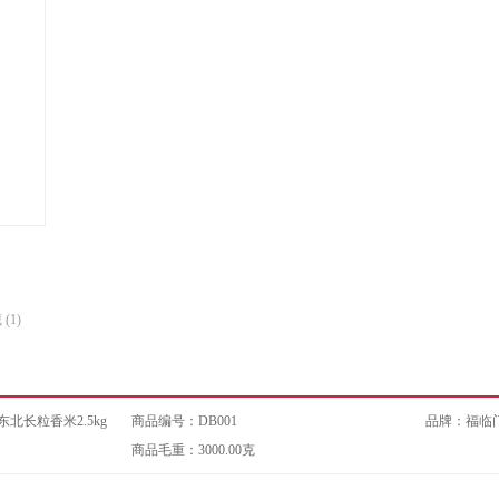
数
数
量
量
(1)
北长粒香米2.5kg
商品编号：DB001
品牌：
福临
商品毛重：3000.00克