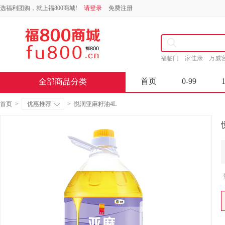
选福利团购，就上福800商城!
请登录
免费注册
福临门
家佳康
万威
首页
0-99
全部商品分类
首页
>
优惠推荐
>
悦润亚麻籽油4L