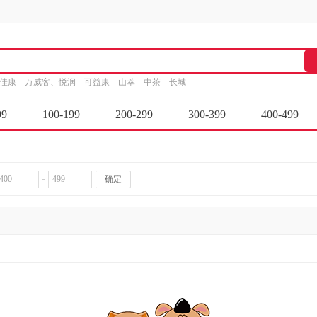
家佳康
万威客、悦润
可益康
山萃
中茶
长城
99
100-199
200-299
300-399
400-499
确定