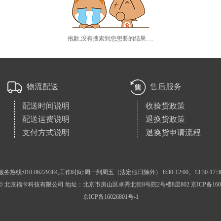
抱歉,没有搜索到您想要的结果.....
物流配送
售后服务
配送时间说明
收验货政策
配送运费说明
退换货政策
支付方式说明
退换货申请流程
服务热线:010-86229384,工作时间:周一到周五（法定假日除外） 8:30-12:00、13:30-17:3
 北京福卡科技有限公司 地址：北京市房山区卓秀北街8号院2号楼8层802 京ICP备16026
京ICP备16026801号-1